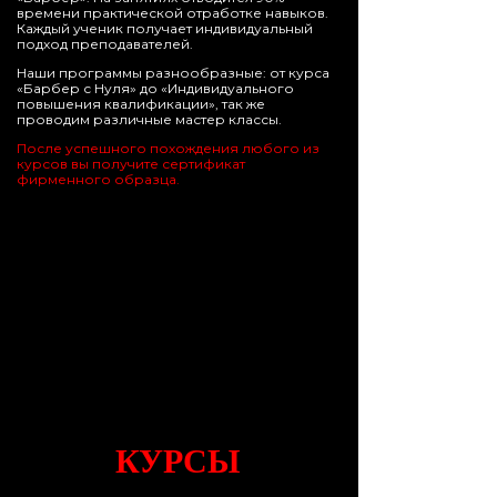
времени практической отработке навыков.
Каждый ученик получает индивидуальный
подход преподавателей.
Наши программы разнообразные: от курса
«Барбер с Нуля» до «Индивидуального
повышения квалификации», так же
проводим различные мастер классы.
После успешного похождения любого из
курсов вы получите сертификат
фирменного образца.
КУРСЫ