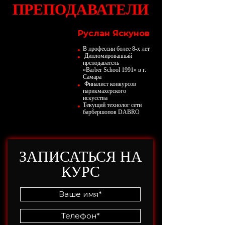
ПРЕПОДАВАТЕЛИ
Руслан Яскунов
В профессии более 8-х лет
Дипломированный
преподаватель
«Barber School 1991» в г.
Самара
Финалист конкурсов
парикмахерского
искусства
Текущий технолог сети
барбершопов DABRO
ЗАПИСАТЬСЯ НА
КУРС