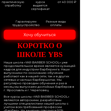
практическую
курса
от 40 000 ₽
отработку
выдается
сертификат
Гарантируем
Разные виды
трудоустройство
оплаты
Хочу обучиться
КОРОТКО О
ШКОЛЕ YBS
Наша школа «YAR BARBER SCHOOL» уже
продолжительное время является кузницей
кадров для индустрии барберинга. Наши
выпускники по окончанию обучения
работают как в нашей сети, так и в других
сетевых и частных барбершопах. Мы
регулярно проводим обучения и раз в
месяц мы выпускаем достойных барберов в
г. Ярославль и г. Череповец.
Все курсы школы «YAR BARBER SCHOOL»
являются авторскими, разработаны
лучшими специалистами нашей школы с
учетом всех требований профессии
«Барбер». На занятиях отводится 90%