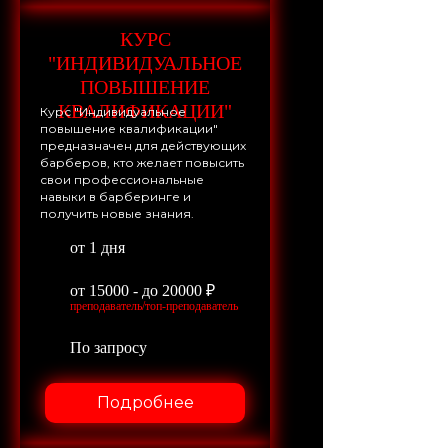
КУРС
"ИНДИВИДУАЛЬНОЕ
ПОВЫШЕНИЕ
КВАЛИФИКАЦИИ"
Курс "Индивидуальное
повышение квалификации"
предназначен для действующих
барберов, кто желает повысить
свои профессиональные
навыки в барберинге и
получить новые знания.
от 1 дня
от 15000 - до 20000 ₽
преподаватель/топ-преподаватель
По запросу
Подробнее